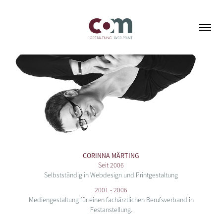
CORINNA MÄRTING
Seit 2006
Selbstständig in Webdesign und Printgestaltung
2001 - 2006
Mediengestaltung für einen fachärztlichen Berufsverband in
Festanstellung.